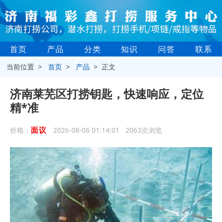
首页
产品
分类
知识
问答
联系
当前位置 >
首页
>
产品
> 正文
济南莱芜区打捞钥匙，快速响应，定位
精*准
面议
价格：
2026-08-06 01:14:01 2063次浏览