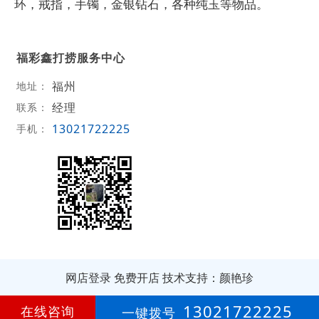
环，戒指，手镯，金银钻石，各种纯玉等物品。
福彩鑫打捞服务中心
福州
地址：
经理
联系：
13021722225
手机：
网店登录
免费开店
技术支持：颜艳珍
第
5年
13021722225
在线咨询
一键拨号